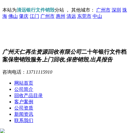
本站为
清远银行文件销毁
分站 ， 其他城市：
广州市
深圳
珠
海
佛山
肇庆
江门
广州市
惠州
清远
东莞市
中山
广州天仁再生资源回收有限公司
二十年银行文件档
案保密销毁服务
上门回收,保密销毁,出具报告
咨询电话：
13711115910
网站首页
公司简介
回收产品目录
客户案例
公司资质
新闻资讯
联系我们