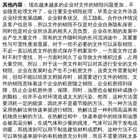
其他内容
： 现在越来越多的企业对文件的销毁问题更加，不
会随意处理文件了，会注重安全销毁处理，毕竟企业文件涉及
企业经营发展战略、企业财务状况、员工隐私、合作伙伴情况
及客户信息等，所以文件的销毁不仅是对企业自身隐私保密，
同时也是对企业所涉及的相关人员负责。企业在长期的发展中
会产生大量文件，而有的文件随时间的长河流淌途中，其重要
性与可需性逐渐显露。对于一些不必要的文件可以采取销毁，
不必一直以纸质文件的形式保存于档案室中，一方面文件过多
时不利于查找，另一方面时间久了会导致文件堆积过多，占用
大量空间。所以，对于这一类文件则可以对其进行安全的文件
销毁。企业在发展时会产生不少机密文件，这类文件需要短时
间，但却不能以纸质文档留存时，就需要进行文件的销毁。文
件的销毁意味着这个企业的机密随之销毁，企业机密得到保
障，防止企业机密外泄，保障。同时，油墨也会被粉碎成微小
的颗粒，但并不会对环境造成太大的污染。然而，这种方法需
要消耗一定的能源，因此并不是最节能的方法。另一种方法是
采用热解法将快递单据进行销毁。热解法是一种利用高温将有
机物质分解的方法。在热解过程中，快递单据中的纸张和油墨
会被高温分解，生成气体和少量的残渣。气体可以用于发电或
供暖，而残渣则可以用于制造建筑材料或肥料。这种方法不仅
可以将快递单据中的有机物质充分利用，而且不需要消耗太多