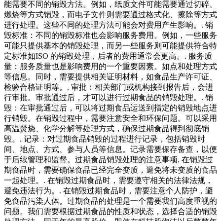
能需要不同的销毁方法。例如，纸质文件可能需要通过切碎、
燃烧等方式销毁，而电子文件则需要通过格式化、擦除等方式
进行处理。这些不同的处理方法可能会对费用产生影响。. 销
毁标准：不同的销毁标准也会影响服务费用。例如，一些服务
可能只提供基本的销毁处理，而另一些服务则可能提供符合特
定标准如ISO 的销毁处理，后者的费用通常会更高。. 服务质
量：服务质量也是影响费用的一个重要因素。如点和处理方式
等信息。同时，需要提供相关证明材料，如食品生产许可证、
检验合格证明等。. 审批：相关部门或机构接到报告后，会进
行审批。审批通过后，才可以进行过期食品的销毁处理。. 销
毁：在审批通过后，可以将过期食品运送到指定的销毁地点进
行销毁。在销毁过程中，需要注意安全和环保问题。可以采用
高温焚烧、化学分解等处理方式，确保过期食品得到彻底销
毁。. 记录：对过期食品销毁的过程进行记录，包括销毁时
间、地点、方式、参与人员等信息。记录需要保存备查，以便
于后续管理和监督。过期食品销毁处理的注意事项. 在销毁过
期食品时，需要确保食品已经完全变质，避免将未变质的食品
一起处理。. 在销毁过期食品时，需要遵守相关的法律法规，
避免违法行为。. 在销毁过期食品时，需要注意个人防护，避
免食品污染人体。过期食品的处理是一个需要我们高度重视的
问题。我们需要根据过期食品的性质和状态，选择合适的销毁