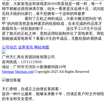
色彩，大家发现这和游戏里BOSS简直就是一模一样，每一个
细节都被还原得淋漓尽致，抬头一看更是压迫感十足，试问提
瓦特大陆的玩家们，谁不想拥有一个这样的终极梦
想！ 看到了正机之神的成品，大家大概没想到在“机
甲”的内部竟然是各种废弃的轮胎组成，在未完成的作品里才
能窥得见一丝轮胎的影子…… 这位手工UP主不仅还
原了散兵的正机之神，竟然还用轮胎制作出了雷电将军。用轮
胎能做成雷电将军？看着UP主的半成品，无数轮胎碎屑拼成
公司动态
业界资讯
网站地图
广州天仁再生资源回收有限公司
咨询热线：13711115910
地址：广州市天河区小新塘横圳路10号
Sitemap
Sitemap.xml
Copyright 2025 All Rights Reserved
微信客服
天仁密销，自成立之始便反复探索：
提供一种什么服务，能够未来数十年，仍满足客户对文件销毁
的专业和安全需求。