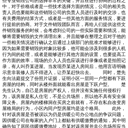
些专业销毁公司的选择非常的关键，并且在进行协商的过程之
中，对于价格或者是一些技术选择方面的情况，公司的相关负
责人员也要能和这些销毁公司的负责人员进行及时的交涉，也
有关费用的结算方式，或者是一些其他方面的服务情况，要进
行提前的协商。对于文件销毁团队而言，再给人们提供这些文
件销毁服务的时候，会考虑到公司的一些实际需要和情况，能
够将需要销毁的文件清理出来，并且能够在整理之后对于他的
一些相关情况进行确认之后通过上级部门的批准才能够进行，
因为如果需要销毁的对象比较多，他可能会涉及到很多的人机
行为间的处理，或者是能够进行其他方面的设置，也要提高工
作方面的效率，现场的介入人员也应该进行录像或者是拍照记
录，有人叫乔某进屋。当发现乔某进入房间后，他用言语明确
示意非装修人员不得进入，让乔某赶快出去。 同时，楚先
生向法庭提交了份照片证据，证明小区一层同一户型都有下跃
房屋的结构，同时从楼外面就能看出房屋是下跃户型。 楚
先生认为，自己是房屋的产权人，但并没有实施任何侵权行
为，该房屋是私人住宅，不是公共场所，所以他不具有安全保
障义务。房屋内的楼梯洞在买房之前就有，不存在私自改变房
屋格局的行为，小区内同户型房屋均是这个格局。 此外，
针对该房屋是否被误以为仍是供暖公司办公地点的争议问题，
因供暖公司在每家的入户门上都贴有供暖缴费的通知，其中明
确告知了居民供暖缴费地址，乔某对该房屋并非公共场所应当