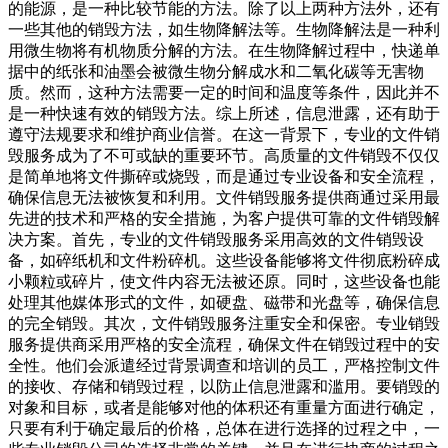
的能源，是一种比较节能的方法。除了以上两种方法外，还有
一些其他的销毁方法，如生物降解法等。生物降解法是一种利
用微生物将有机物质分解的方法。在生物降解过程中，快递单
据中的纸张和油墨会被微生物分解成水和二氧化碳等无害物
质。然而，这种方法需要一定的时间和温度等条件，因此并不
是一种快速有效的销毁方法。综上所述，信息泄露，还有助于
遵守法规要求和维护商业信誉。在这一背景下，专业的文件销
毁服务成为了不可或缺的重要环节。高质量的文件销毁不仅仅
是简单地将文件撕碎或烧毁，而是通过专业设备和安全流程，
确保信息无法被恢复和利用。文件销毁服务提供商通过采用最
先进的技术和严格的安全措施，为客户提供可靠的文件销毁解
决方案。首先，专业的文件销毁服务采用高效的文件销毁设
备，如碎纸机和文件粉碎机。这些设备能够将文件彻底粉碎成
小颗粒或碎片，使文件内容无法被还原。同时，这些设备也能
处理其他媒体形式的文件，如硬盘、磁带和光盘等，确保信息
的完全销毁。其次，文件销毁服务注重安全和保密。专业销毁
服务提供商采用严格的安全流程，确保文件在销毁过程中的安
全性。他们会派遣经过背景调查和培训的员工，严格控制文件
的接收、存储和销毁过程，以防止信息泄露和滥用。要销毁的
对象和目标，或者是能够对他的体积还有重量方面进行确定，
只要有利于确定最后的价格，总体在进行选择的过程之中，一