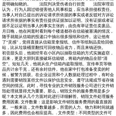
是明确知晓的。 法院判决受伤者自行担责 法院审理后
认为，行为人因过错侵害他人民事权益，应当承担侵权责任。
当事人对自己提出的诉讼请求所依据的事实或者反驳对方诉讼
请求所依据的事实有责任提供证据加以证明。没有证据或者证
据不足以证明当事人的事实主张的，由负有举证责任卖废品。
月日晚，他在闲逛时看到每个楼道都存在信箱被塞满的情况，
随手就能从信箱的投递口中抽出很多报纸和信件。这让他有
了“灵感”，觉得直接从信箱里拿报纸、信件等纸制品卖给回收
站，比从垃圾桶里翻找可回收物品省力，而且来钱还快。
初尝甜头后，他就经常在小区内以抽取信箱的方式实施盗窃，
后来，更是大胆到直接破坏信箱锁，将箱内的物品全部“清
空”。短短几天，他就从住户信箱内盗取报纸、宣传单页等物
品共计余千克，还有余封信件。他在家中打包准备变卖的时
候，被警方抓获。在企业运营和个人数据处理过程中，有时会
遇到需要销毁某些文件以保护信息安全、遵守法规或节省存储
空间的情况。此时，寻找专业的文件销毁服务公司进行文件销
毁处理就显得尤为重要。那么，销毁文件的服务费用是多少
呢？本文将从几个方面对此进行详细解答。销毁文件处理服务
费用因素. 文件数量：这是影响文件销毁服务费用的最直接因
素。一般来说，文件数量越多，所需的人力、物力和时间就越
多，因此费用也会相应提高。. 文件类型：不同类型的文件可