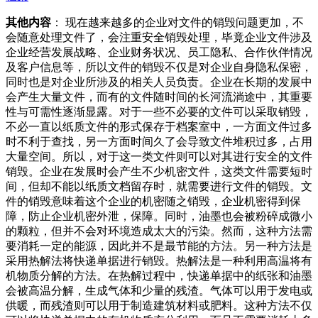
其他内容
： 现在越来越多的企业对文件的销毁问题更加，不
会随意处理文件了，会注重安全销毁处理，毕竟企业文件涉及
企业经营发展战略、企业财务状况、员工隐私、合作伙伴情况
及客户信息等，所以文件的销毁不仅是对企业自身隐私保密，
同时也是对企业所涉及的相关人员负责。企业在长期的发展中
会产生大量文件，而有的文件随时间的长河流淌途中，其重要
性与可需性逐渐显露。对于一些不必要的文件可以采取销毁，
不必一直以纸质文件的形式保存于档案室中，一方面文件过多
时不利于查找，另一方面时间久了会导致文件堆积过多，占用
大量空间。所以，对于这一类文件则可以对其进行安全的文件
销毁。企业在发展时会产生不少机密文件，这类文件需要短时
间，但却不能以纸质文档留存时，就需要进行文件的销毁。文
件的销毁意味着这个企业的机密随之销毁，企业机密得到保
障，防止企业机密外泄，保障。同时，油墨也会被粉碎成微小
的颗粒，但并不会对环境造成太大的污染。然而，这种方法需
要消耗一定的能源，因此并不是最节能的方法。另一种方法是
采用热解法将快递单据进行销毁。热解法是一种利用高温将有
机物质分解的方法。在热解过程中，快递单据中的纸张和油墨
会被高温分解，生成气体和少量的残渣。气体可以用于发电或
供暖，而残渣则可以用于制造建筑材料或肥料。这种方法不仅