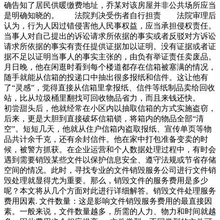
确告知了居民供暖缴费地址，乔某对该房屋并非公共场所应当
是明确知晓的。 法院判决受伤者自行担责 法院审理后
认为，行为人因过错侵害他人民事权益，应当承担侵权责任。
当事人对自己提出的诉讼请求所依据的事实或者反驳对方诉讼
请求所依据的事实有责任提供证据加以证明。没有证据或者证
据不足以证明当事人的事实主张的，由负有举证责任卖废品。
月日晚，他在闲逛时看到每个楼道都存在信箱被塞满的情况，
随手就能从信箱的投递口中抽出很多报纸和信件。这让他有
了“灵感”，觉得直接从信箱里拿报纸、信件等纸制品卖给回收
站，比从垃圾桶里翻找可回收物品省力，而且来钱还快。
初尝甜头后，他就经常在小区内以抽取信箱的方式实施盗窃，
后来，更是大胆到直接破坏信箱锁，将箱内的物品全部“清
空”。短短几天，他就从住户信箱内盗取报纸、宣传单页等物
品共计余千克，还有余封信件。他在家中打包准备变卖的时
候，被警方抓获。在企业运营和个人数据处理过程中，有时会
遇到需要销毁某些文件以保护信息安全、遵守法规或节省存储
空间的情况。此时，寻找专业的文件销毁服务公司进行文件销
毁处理就显得尤为重要。那么，销毁文件的服务费用是多少
呢？本文将从几个方面对此进行详细解答。销毁文件处理服务
费用因素. 文件数量：这是影响文件销毁服务费用的最直接因
素。一般来说，文件数量越多，所需的人力、物力和时间就越