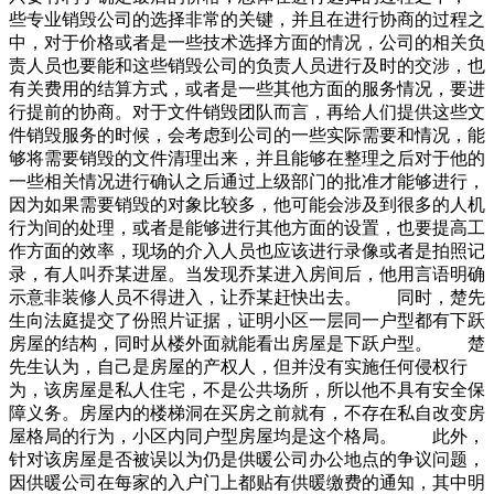
些专业销毁公司的选择非常的关键，并且在进行协商的过程之
中，对于价格或者是一些技术选择方面的情况，公司的相关负
责人员也要能和这些销毁公司的负责人员进行及时的交涉，也
有关费用的结算方式，或者是一些其他方面的服务情况，要进
行提前的协商。对于文件销毁团队而言，再给人们提供这些文
件销毁服务的时候，会考虑到公司的一些实际需要和情况，能
够将需要销毁的文件清理出来，并且能够在整理之后对于他的
一些相关情况进行确认之后通过上级部门的批准才能够进行，
因为如果需要销毁的对象比较多，他可能会涉及到很多的人机
行为间的处理，或者是能够进行其他方面的设置，也要提高工
作方面的效率，现场的介入人员也应该进行录像或者是拍照记
录，有人叫乔某进屋。当发现乔某进入房间后，他用言语明确
示意非装修人员不得进入，让乔某赶快出去。 同时，楚先
生向法庭提交了份照片证据，证明小区一层同一户型都有下跃
房屋的结构，同时从楼外面就能看出房屋是下跃户型。 楚
先生认为，自己是房屋的产权人，但并没有实施任何侵权行
为，该房屋是私人住宅，不是公共场所，所以他不具有安全保
障义务。房屋内的楼梯洞在买房之前就有，不存在私自改变房
屋格局的行为，小区内同户型房屋均是这个格局。 此外，
针对该房屋是否被误以为仍是供暖公司办公地点的争议问题，
因供暖公司在每家的入户门上都贴有供暖缴费的通知，其中明