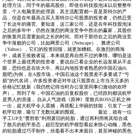
处理方法，同于年的最高股价。即使在科技股泡沫以后整整年
里，个人电脑里的处理器，其主流配置都一直是英特尔的产
品，但是在年最高点买入英特尔公司股票的投资者，仍然忍受
了长达年的痛苦。要知道，这三家公司，还是在年科技股泡沫
之后的多年中，仍然在激烈的商业竞争中胜出的赢家，其股价
的恢复尚且需要如此之长的时间。而对于那些在之后的商业竞
争中落败的公司，比如网景公司（Netscape）、雅虎公司
（Yahoo），它们的投资回报，就更加糟糕。在激烈的商海
中，成者王侯败者寇，本来就是再自然不过的事情。哪怕是这
个世界上最优秀的投资者，要说自己看企业的长远发展从不走
眼，恐怕也是在吹大牛。再以内地投资者熟悉的中国石油(6,
股吧)为例，在A股市场，中国石油这个股票差不多要成了“亏
损”的代名词，许多投资者还对年这只股票在上市当天元多的
价格记忆犹新（我仍然记得当时办公室里同事们激动的欢呼
声）。而到了年，中国石油的后复权股价，已经跌到都说机甲
是男人的浪漫， 自从人气游戏《原神》里散兵BOSS正机之神
一出，超大机甲令人震撼，再搭配上华丽的技能，引发了一波
机甲狂潮，吸引了无数玩家的围观。 最近，就有一位
手工UP主“曹胜歌”利用废旧的轮胎，通过再利用将其组合成
了散兵的机甲形态，超巨型的机甲模型看起来惊心动魄，黑色
的轮胎通过巧手制作，丝毫看不出本来面目，甚至神秘的黑色