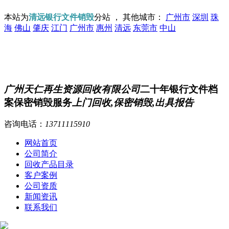
本站为
清远银行文件销毁
分站 ， 其他城市：
广州市
深圳
珠
海
佛山
肇庆
江门
广州市
惠州
清远
东莞市
中山
广州天仁再生资源回收有限公司
二十年银行文件档
案保密销毁服务
上门回收,保密销毁,出具报告
咨询电话：
13711115910
网站首页
公司简介
回收产品目录
客户案例
公司资质
新闻资讯
联系我们