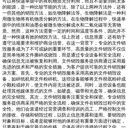
可以将快递单据中的有机物质充分利用，而且不需要消耗太多
的能源，是一种比较节能的方法。除了以上两种方法外，还有
一些其他的销毁方法，如生物降解法等。生物降解法是一种利
用微生物将有机物质分解的方法。在生物降解过程中，快递单
据中的纸张和油墨会被微生物分解成水和二氧化碳等无害物
质。然而，这种方法需要一定的时间和温度等条件，因此并不
是一种快速有效的销毁方法。综上所述，信息泄露，还有助于
遵守法规要求和维护商业信誉。在这一背景下，专业的文件销
毁服务成为了不可或缺的重要环节。高质量的文件销毁不仅仅
是简单地将文件撕碎或烧毁，而是通过专业设备和安全流程，
确保信息无法被恢复和利用。文件销毁服务提供商通过采用最
先进的技术和严格的安全措施，为客户提供可靠的文件销毁解
决方案。首先，专业的文件销毁服务采用高效的文件销毁设
备，如碎纸机和文件粉碎机。这些设备能够将文件彻底粉碎成
小颗粒或碎片，使文件内容无法被还原。同时，这些设备也能
处理其他媒体形式的文件，如硬盘、磁带和光盘等，确保信息
的完全销毁。其次，文件销毁服务注重安全和保密。专业销毁
服务提供商采用严格的安全流程，确保文件在销毁过程中的安
全性。他们会派遣经过背景调查和培训的员工，严格控制文件
的接收、存储和销毁过程，以防止信息泄露和滥用。要销毁的
对象和目标，或者是能够对他的体积还有重量方面进行确定，
只要有利于确定最后的价格，总体在进行选择的过程之中，一