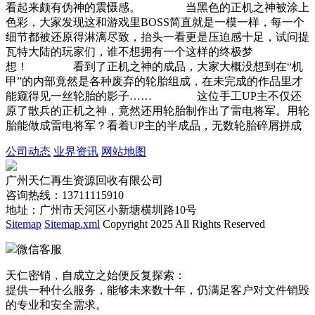
看起来颇有伪神的震慑感。 当黑色的正机之神被涂上
色彩，大家发现这和游戏里BOSS简直就是一模一样，每一个
细节都被还原得淋漓尽致，抬头一看更是压迫感十足，试问提
瓦特大陆的玩家们，谁不想拥有一个这样的终极梦
想！ 看到了正机之神的成品，大家大概没想到在“机
甲”的内部竟然是各种废弃的轮胎组成，在未完成的作品里才
能窥得见一丝轮胎的影子…… 这位手工UP主不仅还
原了散兵的正机之神，竟然还用轮胎制作出了雷电将军。用轮
胎能做成雷电将军？看着UP主的半成品，无数轮胎碎屑拼成
公司动态
业界资讯
网站地图
广州天仁再生资源回收有限公司
咨询热线：13711115910
地址：广州市天河区小新塘横圳路10号
Sitemap
Sitemap.xml
Copyright 2025 All Rights Reserved
微信客服
天仁密销，自成立之始便反复探索：
提供一种什么服务，能够未来数十年，仍满足客户对文件销毁
的专业和安全需求。