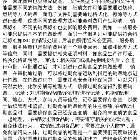
多，因此费用也会相应提高。. 文件类型：不同类型的文件可
能需要不同的销毁方法。例如，纸质文件可能需要通过切碎、
燃烧等方式销毁，而电子文件则需要通过格式化、擦除等方式
进行处理。这些不同的处理方法可能会对费用产生影响。. 销
毁标准：不同的销毁标准也会影响服务费用。例如，一些服务
可能只提供基本的销毁处理，而另一些服务则可能提供符合特
定标准如ISO 的销毁处理，后者的费用通常会更高。. 服务质
量：服务质量也是影响费用的一个重要因素。如点和处理方式
等信息。同时，需要提供相关证明材料，如食品生产许可证、
检验合格证明等。. 审批：相关部门或机构接到报告后，会进
行审批。审批通过后，才可以进行过期食品的销毁处理。. 销
毁：在审批通过后，可以将过期食品运送到指定的销毁地点进
行销毁。在销毁过程中，需要注意安全和环保问题。可以采用
高温焚烧、化学分解等处理方式，确保过期食品得到彻底销
毁。. 记录：对过期食品销毁的过程进行记录，包括销毁时
间、地点、方式、参与人员等信息。记录需要保存备查，以便
于后续管理和监督。过期食品销毁处理的注意事项. 在销毁过
期食品时，需要确保食品已经完全变质，避免将未变质的食品
一起处理。. 在销毁过期食品时，需要遵守相关的法律法规，
避免违法行为。. 在销毁过期食品时，需要注意个人防护，避
免食品污染人体。过期食品的处理是一个需要我们高度重视的
问题。我们需要根据过期食品的性质和状态，选择合适的销毁